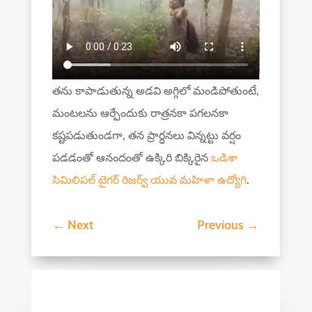
తను కాపాడుతున్న అడవి అగ్గిలో మండిపోతుంటే,
మంటలను ఆర్పేందుకు రాత్రనకా పగలనకా
కష్టపడుతుండగా, తన ప్రార్ధనలు విన్నట్టు వర్షం
పడడంతో ఆనందంతో ఉక్కిరి బిక్కిరైన
ఒడిశా
సిమిలిపల్ టైగర్ రిజర్వ్ యువ మహిళా ఉద్యోగి
.
←
Next
Previous
→