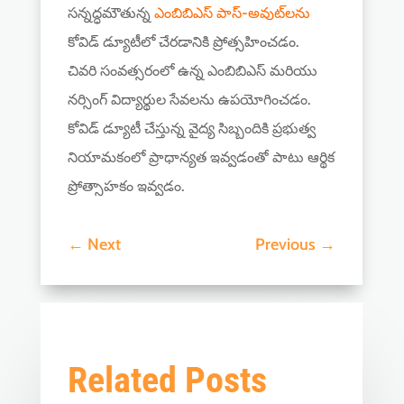
సన్నద్ధమౌతున్న
ఎంబిబిఎస్ పాస్-అవుట్‌లను
కోవిడ్ డ్యూటీలో చేరడానికి ప్రోత్సహించడం.
చివరి సంవత్సరంలో ఉన్న ఎంబిబిఎస్ మరియు
నర్సింగ్ విద్యార్థుల సేవలను ఉపయోగించడం.
కోవిడ్ డ్యూటీ చేస్తున్న వైద్య సిబ్బందికి ప్రభుత్వ
నియామకంలో ప్రాధాన్యత ఇవ్వడంతో పాటు ఆర్థిక
ప్రోత్సాహకం ఇవ్వడం.
←
Next
Previous
→
Related Posts