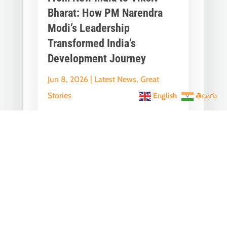
Bharat: How PM Narendra
Modi’s Leadership
Transformed India’s
Development Journey
Jun 8, 2026
|
Latest News
,
Great
Stories
English
తెలుగు
A Historic Political Milestone in India’s
Democratic Journey Today marks an
important milestone in India’s
democratic...
India Becomes the World’s