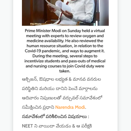
ఆక్సిజన్, ఔషధాల లభ్యత & మానవ వనరుల
పరిస్థితిని మరియు దానిని పెంచే మార్గాలను
ఆదివారం నిపుణులతో వర్చువల్ సమావేశంలో
సమీక్షించిన ప్రధాని
Narendra Modi
.
సమావేశంలో పరిశీలించిన విషయాలు :
NEET ని వాయిదా వేయడం & ఆ పరీక్షకి