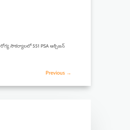
జారోగ్య సౌకర్యాలలో 551 PSA ఆక్సిజన్
Previous
→