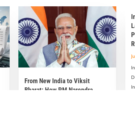
I
L
P
R
J
I
D
From New India to Viksit
In
Bharat: How PM Narendra
Modi’s Leadership Transformed
India’s Development Journey
Jun 8, 2026
|
Latest News
,
Great Stories
A Historic Political Milestone in India’s