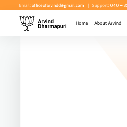
Email:
officeofarvindd@gmail.com
| Support:
040 – 3
Home
About Arvind