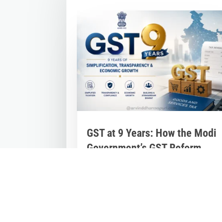
GST at 9 Years: How the Modi
Government’s GST Reform
Unified India’s Economy and
Powered Growth
Jul 2, 2026
|
Inspirational Stories
,
Latest
News