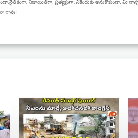
ుండా,‘నైతికంగా, నిజాయితీగా, ప్రత్యక్షంగా, నీకెందుకు అనుకోకుండా, మీ న
ామా రావు !