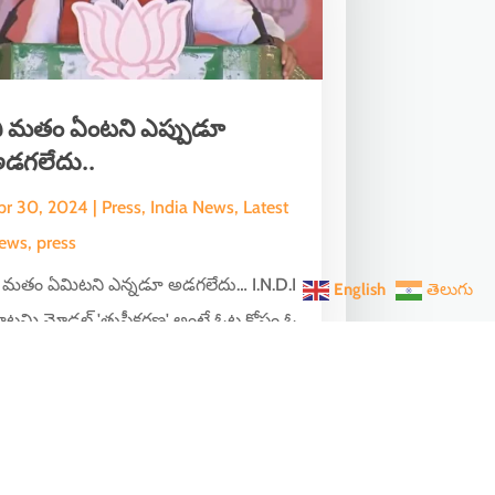
ీ మతం ఏంటని ఎప్పుడూ
డగలేదు..
pr 30, 2024
|
Press
,
India News
,
Latest
ews
,
press
ీ మతం ఏమిటని ఎన్నడూ అడగలేదు… I.N.D.I
English
తెలుగు
ూటమి మోడల్‌ 'తుష్టీకరణ' అంటే ఓట్ల కోసం ఓ
్గానికి బుజ్జగింపులు! బిజెపి మోడల్ '...