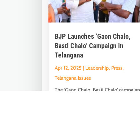
BJP Launches ‘Gaon Chalo,
Basti Chalo’ Campaign in
Telangana
Apr 12, 2025
|
Leadership
,
Press
,
Telangana Issues
The ‘Gaon Chalo, Basti Chalo’ campaign
launched by the Bharatiya Janata Party
(BJP) as part of its Foundation Day...
« Older Entries