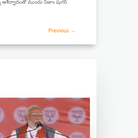
ాన్న ఆశీర్వాదంతో ముందు నిజాం షుగర్
Previous
→