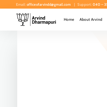
Email:
officeofarvindd@gmail.com
| Support:
040 – 3
Home
About Arvind