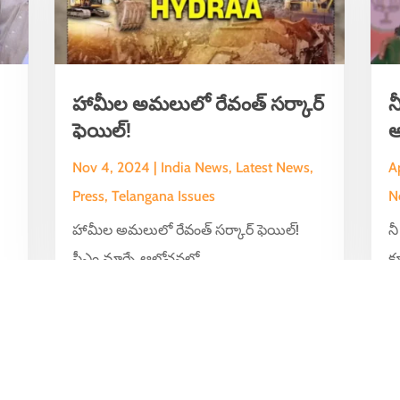
హామీల అమలులో రేవంత్ సర్కార్
న
ఫెయిల్!
అ
Nov 4, 2024
|
India News
,
Latest News
,
A
Press
,
Telangana Issues
N
హామీల అమలులో రేవంత్ సర్కార్ ఫెయిల్!
న
,
సీఎం మార్చే ఆలోచనలో...
క
వర