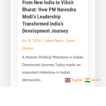
From New India to Viksit
Bharat: How PM Narendra
Modi’s Leadership
Transformed India’s
Development Journey
Jun 8, 2026
|
Latest News
,
Great
Stories
A Historic Political Milestone in India’s
Democratic Journey Today marks an
important milestone in India’s
democratic...
English
తెలుగు
India Becomes the World’s