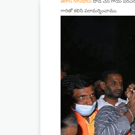
తెరాస గూండాలు
దాడి చేసి గాయ పరచిన జీల
గారితో కలిసి పరామర్శించాము.