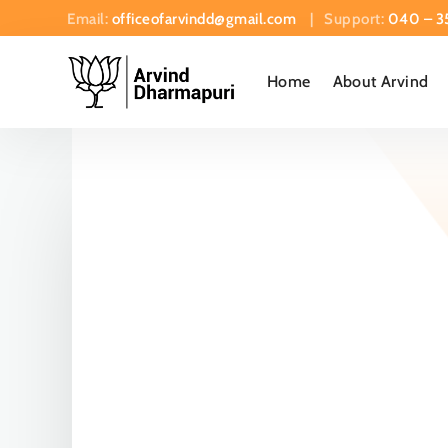
Email:
officeofarvindd@gmail.com
| Support:
040 – 3
Home
About Arvind