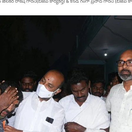
కర రాకేష్ గారిని(బిజెపి కార్యకర్త) & కొండ గంగా ప్రసాద్ గారిని (బిజెపి కార