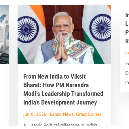
I
L
P
R
J
I
D
From New India to Viksit
In
Bharat: How PM Narendra
Modi’s Leadership Transformed
India’s Development Journey
Jun 8, 2026
|
Latest News
,
Great Stories
A Historic Political Milestone in India’s