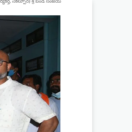
్యకర్త, నికల్పూర్) శ్రీ బండి సంజయ్