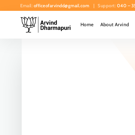
Email:
officeofarvindd@gmail.com
| Support:
040 – 3
Home
About Arvind