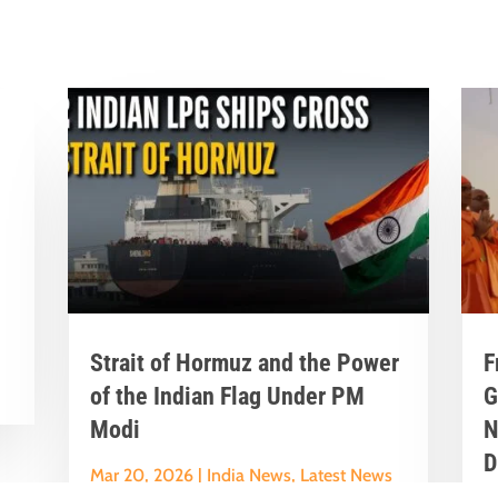
r
Strait of Hormuz and the Power
F
of the Indian Flag Under PM
G
Modi
N
D
Mar 20, 2026
|
India News
,
Latest News