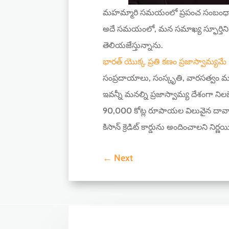
మహమ్మారి సమయంలో ప్రపంచ సంబంధాలలో
అదే సమయంలో, మన సమాఖ్య స్ఫూర్తిని క
తెలియజేస్తున్నాను.
భారత్ యొక్క ప్రతి కణం ప్రజాస్వామ్యమే 
సంప్రదాయాలు, సంస్కృతి, వారసత్వం మరియ
ఇవన్నీ మనల్ని ప్రజాస్వామ్య దేశంగా ని
90,000 కోట్ల రూపాయల విలువైన దావాల
కిసాన్ క్రెడిట్ కార్డును అందించాలని నిర్
←
Next