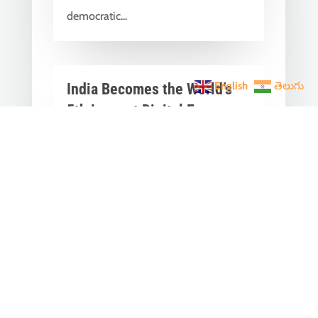
democratic...
English
తెలుగు
India Becomes the World’s
5th Largest Digital Economy
Under PM Modi, Says SIDE
2026 Report
Jun 3, 2026
|
Latest News
,
India News
India Becomes the World's 5th
Largest Digital Economy: The Dream
of Digital India Is Turning Into Reality
Under PM...