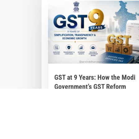
GST at 9 Years: How the Modi
Government’s GST Reform
Unified India’s Economy and
Powered Growth
Jul 2, 2026
|
Inspirational Stories
,
Latest
News