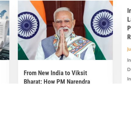
I
L
P
R
J
I
D
From New India to Viksit
In
Bharat: How PM Narendra
Modi’s Leadership Transformed
India’s Development Journey
Jun 8, 2026
|
Latest News
,
Great Stories
A Historic Political Milestone in India’s