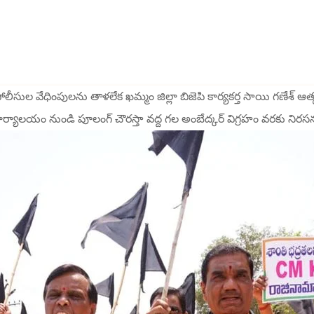
ీసుల వేధింపులను తాళలేక ఖమ్మం జిల్లా బిజెపి కార్యకర్త సాయి గణేశ్ ఆత
ర్టీ కార్యాలయం నుండి పూలంగ్ చౌరస్తా వద్ద గల అంబేద్కర్ విగ్రహం వరకు నిరసన