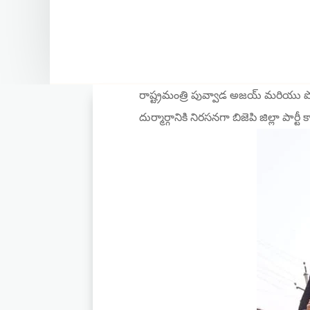
రాష్ట్రమంత్రి పువ్వాడ అజయ్ మరియు పోల
దుర్మార్గానికి నిరసనగా బిజెపి జిల్లా పా