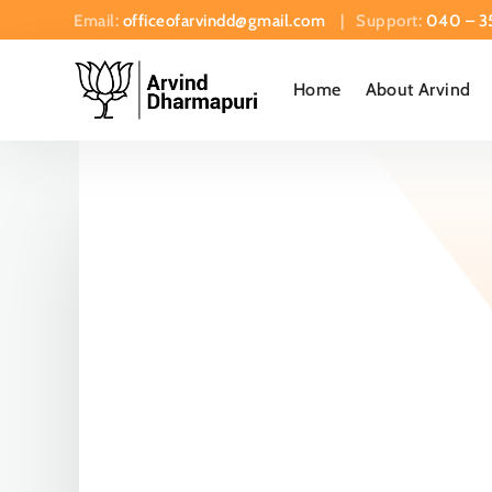
Email:
officeofarvindd@gmail.com
| Support:
040 – 3
Home
About Arvind