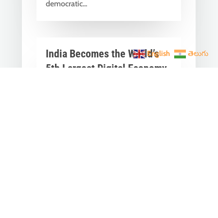
democratic...
India Becomes the World’s
English
తెలుగు
5th Largest Digital Economy
Under PM Modi, Says SIDE
2026 Report
Jun 3, 2026
|
Latest News
,
India News
India Becomes the World's 5th
Largest Digital Economy: The Dream
of Digital India Is Turning Into Reality
Under PM...