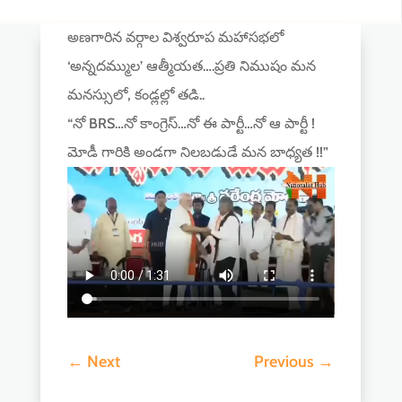
అణగారిన వర్గాల విశ్వరూప మహాసభలో
‘అన్నదమ్ముల’ ఆత్మీయత….ప్రతి నిముషం మన
మనస్సులో, కండ్లల్లో తడి..
“నో BRS…నో కాంగ్రెస్…నో ఈ పార్టీ…నో ఆ పార్టీ !
మోడీ గారికి అండగా నిలబడుడే మన బాధ్యత !!”
←
Next
Previous
→