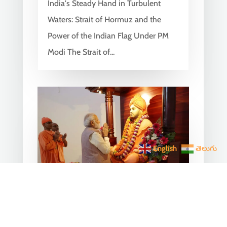
India's Steady Hand in Turbulent
Waters: Strait of Hormuz and the
Power of the Indian Flag Under PM
Modi The Strait of...
English
తెలుగు
From Chicago 1893 to the
Global Stage 2025: Two
Narendra One Vishwaguru