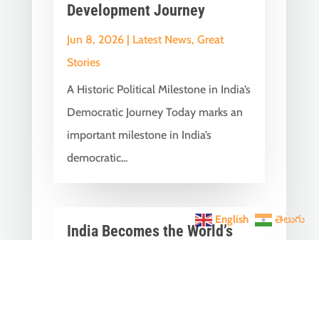
Development Journey
Jun 8, 2026
|
Latest News
,
Great
Stories
A Historic Political Milestone in India’s
Democratic Journey Today marks an
important milestone in India’s
democratic...
English
తెలుగు
India Becomes the World’s
5th Largest Digital Economy
Under PM Modi, Says SIDE
2026 Report