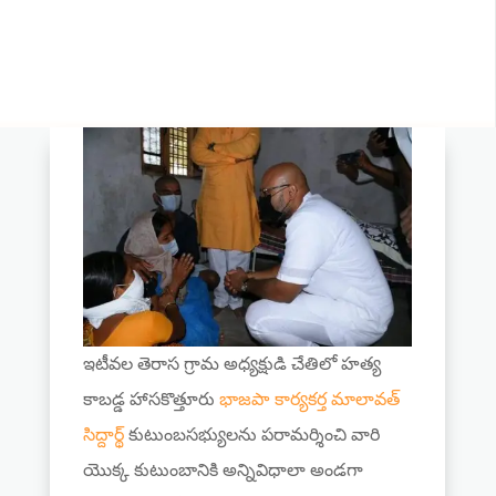
ఇటీవల తెరాస గ్రామ అధ్యక్షుడి చేతిలో హత్య
కాబడ్డ హాసకొత్తూరు
భాజపా కార్యకర్త మాలావత్
సిద్దార్థ్
కుటుంబసభ్యులను పరామర్శించి వారి
యొక్క కుటుంబానికి అన్నివిధాలా అండగా