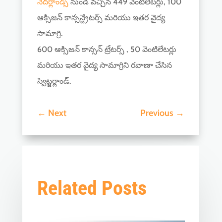
నెదర్లాండ్స్
నుండి వచ్చిన 449 వెంటిలేటర్లు, 100
ఆక్సిజన్ కాన్సన్ట్రేటర్స్ మరియు ఇతర వైద్య
సామాగ్రి.
600 ఆక్సిజన్ కాన్సన్ ట్రేటర్స్ , 50 వెంటిలేటర్లు
మరియు ఇతర వైద్య సామాగ్రిని రవాణా చేసిన
స్విట్జర్లాండ్‌.
←
Next
Previous
→
Related Posts