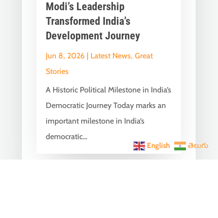
Modi’s Leadership
Transformed India’s
Development Journey
Jun 8, 2026
|
Latest News
,
Great
Stories
A Historic Political Milestone in India’s
Democratic Journey Today marks an
important milestone in India’s
democratic...
English
తెలుగు
India Becomes the World’s
5th Largest Digital Economy
Under PM Modi, Says SIDE