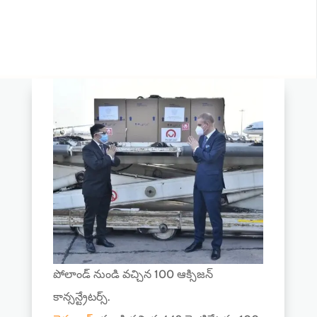
పోలాండ్ నుండి వచ్చిన 100 ఆక్సిజన్
కాన్సన్ట్రేటర్స్.