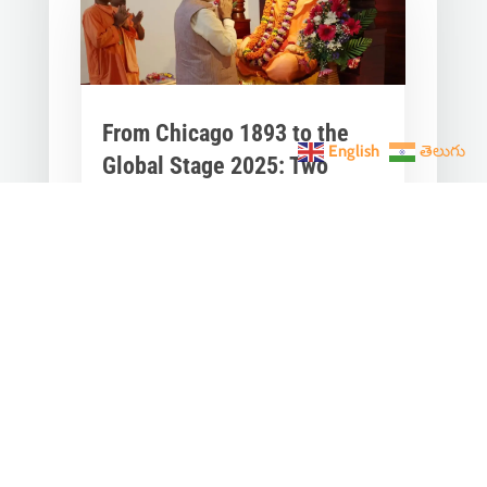
From Chicago 1893 to the
English
తెలుగు
Global Stage 2025: Two
Narendra One Vishwaguru
Dream
Jan 12, 2026
|
India News
Every January 12, National Youth Day
invites us to pause and reflect. It’s the
birth anniversary of Narendra /
Swami...