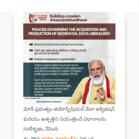
మోడీ ప్రభుత్వం జియోస్పేషియల్ డేటా అక్విజిషన్
మరియు ఉత్పత్తిని నియంత్రించే విధానాలను
సరళీకృతం చేసింది.
ఈ చొరవ
జియో-మ్యాపింగ్‌ను
నిర్బంధ