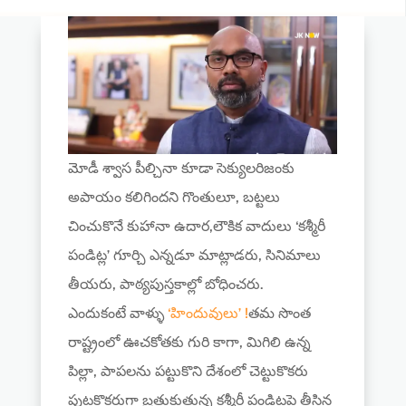
మోడీ శ్వాస పీల్చినా కూడా సెక్యులరిజంకు
అపాయం కలిగిందని గొంతులూ, బట్టలు
చించుకొనే కుహానా ఉదార,లౌకిక వాదులు ‘కశ్మీరీ
పండిట్ల’ గూర్చి ఎన్నడూ మాట్లాడరు, సినిమాలు
తీయరు, పాఠ్యపుస్తకాల్లో బోధించరు.
ఎందుకంటే వాళ్ళు
‘హిందువులు’ !
తమ సొంత
రాష్ట్రంలో ఊచకోతకు గురి కాగా, మిగిలి ఉన్న
పిల్లా, పాపలను పట్టుకొని దేశంలో చెట్టుకొకరు
పుట్టకొకరుగా బ్రతుకుతున్న కశ్మీరీ పండిట్లపై తీసిన