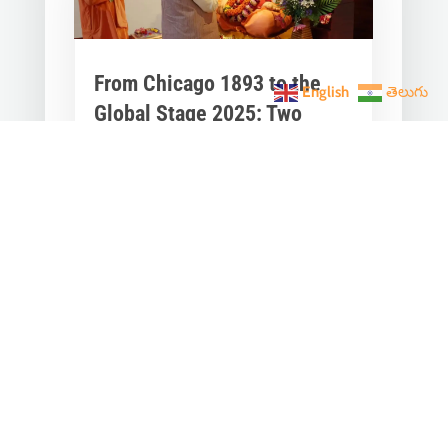
From Chicago 1893 to the
English
తెలుగు
Global Stage 2025: Two
Narendra One Vishwaguru
Dream
Jan 12, 2026
|
India News
Every January 12, National Youth Day
invites us to pause and reflect. It’s the
birth anniversary of Narendra /
Swami...
« Older Entries