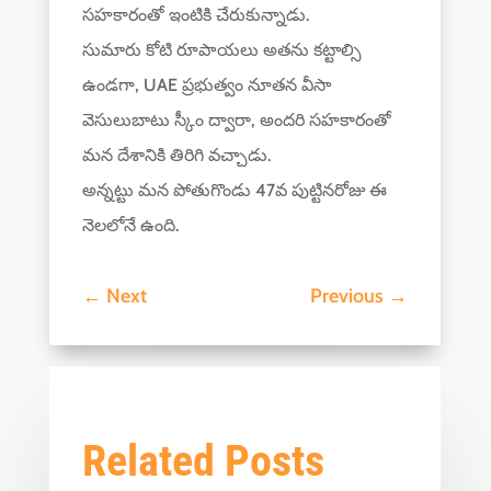
సహకారంతో ఇంటికి చేరుకున్నాడు.
సుమారు కోటి రూపాయలు అతను కట్టాల్సి
ఉండగా, UAE ప్రభుత్వం నూతన వీసా
వెసులుబాటు స్కీం ద్వారా, అందరి సహకారంతో
మన దేశానికి తిరిగి వచ్చాడు.
అన్నట్టు మన పోతుగొండు 47వ పుట్టినరోజు ఈ
నెలలోనే ఉంది.
←
Next
Previous
→
Related Posts