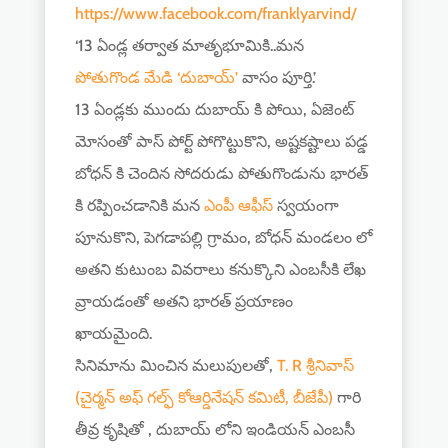
https://www.facebook.com/franklyarvind/
‘13 ఏండ్ల తర్వాత మాతృభూమికి..మన
పోతుగొండ మేడి ‘దుబాయ్’
వాసం పూర్తి.’
13 ఏండ్లకు ముందు దుబాయ్ కి పోయి, ఏజెంట్
మోసంతో పాస్ పోర్ట్ పోగొట్టుకొని, అష్టకష్టాలు పడ్డ
బోధన్ కి చెందిన సోదరుడు పోతుగొండును భారత్
కి రప్పించడానికి మన
ఎంపీ ఆఫీస్
స్వయంగా
పూనుకొని, పెగడాపల్లి గ్రామం, బోధన్ మండలం లో
అతని కుటుంబ వివరాలు కనుక్కొని ఎంబసీకి లేఖ
వ్రాయడంతో అతని భారత్ ప్రయాణం
ఖాయమైంది.
సినిమాను మించిన మలుపులతో,
T. R శ్రీనివాస్
(చైర్మన్ అఫ్ గల్ఫ్ కోఆర్డినేషన్ కమిటీ, బీజేపీ)
గారి
తీవ్ర కృషితో , దుబాయ్ లోని ఇండియన్ ఎంబసీ