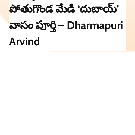
పోతుగొండ మేడి ‘దుబాయ్’
వాసం పూర్తి – Dharmapuri
Arvind