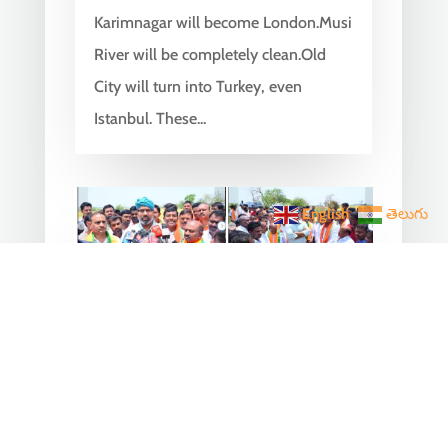
Karimnagar will become London.Musi
River will be completely clean.Old
City will turn into Turkey, even
Istanbul. These...
English
తెలుగు
Arvind Dharmapuri Inspects
Hailstorm-Affected Crops in