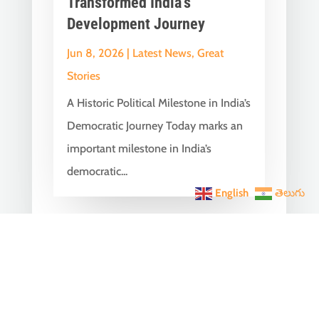
Transformed India’s
Development Journey
Jun 8, 2026
|
Latest News
,
Great
Stories
A Historic Political Milestone in India’s
Democratic Journey Today marks an
important milestone in India’s
democratic...
English
తెలుగు
India Becomes the World’s
5th Largest Digital Economy
Under PM Modi, Says SIDE
2026 Report