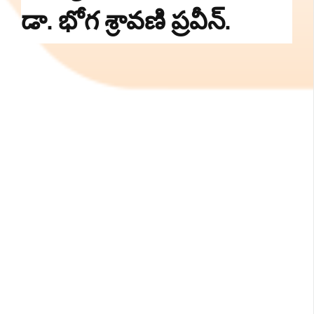
డా. భోగ శ్రావణి ప్రవీన్.