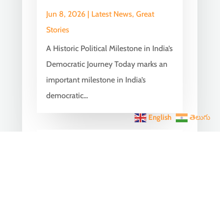
Jun 8, 2026
|
Latest News
,
Great
Stories
A Historic Political Milestone in India’s
Democratic Journey Today marks an
important milestone in India’s
democratic...
English
తెలుగు
India Becomes the World’s
5th Largest Digital Economy
Under PM Modi, Says SIDE
2026 Report
Jun 3, 2026
|
Latest News
,
India News