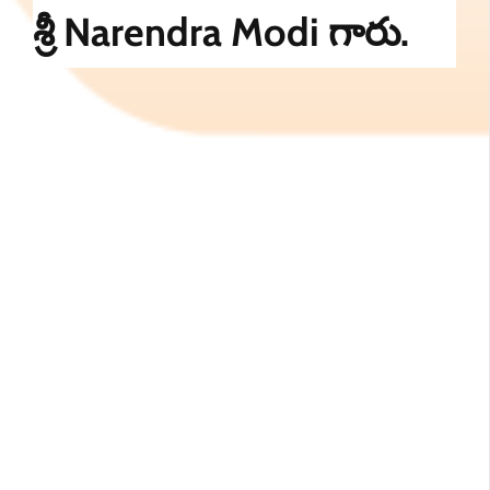
శ్రీ Narendra Modi గారు.