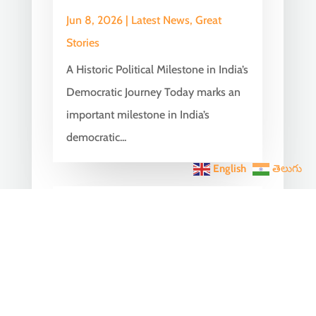
Jun 8, 2026
|
Latest News
,
Great
Stories
A Historic Political Milestone in India’s
Democratic Journey Today marks an
important milestone in India’s
democratic...
English
తెలుగు
India Becomes the World’s
5th Largest Digital Economy
Under PM Modi, Says SIDE
2026 Report
Jun 3, 2026
|
Latest News
,
India News