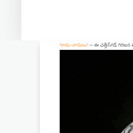
‘
రామ-నామిలు
’ — ఈ ఛత్తీస్‌గఢ్‌ గిరి