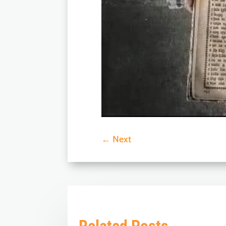
←
Next