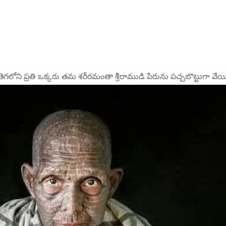
జన తెగలోని ప్రతి ఒక్కరు తమ శరీరమంతా శ్రీరాముడి పేరును పచ్చబొట్టుగా వే