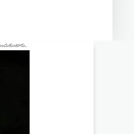
యించుకుంటారు..