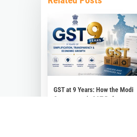
Related Posts
GST at 9 Years: How the Modi
Government’s GST Reform
Unified India’s Economy and
Powered Growth
Jul 2, 2026
|
Inspirational Stories
,
Latest