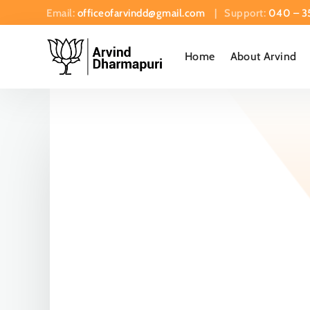
Email:
officeofarvindd@gmail.com
| Support:
040 – 3
Home
About Arvind