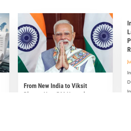
I
L
P
R
J
I
D
From New India to Viksit
In
Bharat: How PM Narendra
Modi’s Leadership Transformed
India’s Development Journey
Jun 8, 2026
|
Latest News
,
Great Stories