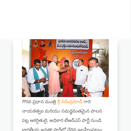
గౌరవ ప్రధాన మంత్రి
శ్రీ నరేంద్రమోడీ
గారి
నాయకత్వo మరియు సమర్థవంతమైన పాలన
పట్ల ఆకర్షితులై, అధికార టీఆర్ఎస్ పార్టీ నుండి
భారతీయ జనతా పార్టీలో చేరిన ఇబ్రహీంపట్నం