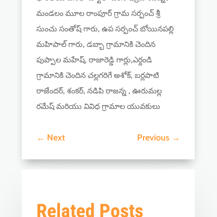
మండలం మూల రాంపూర్ గ్రామ సర్పంచ్ శ్రీ
సుంచు సంతోష్ గారు, ఉప సర్పంచ్ బోయినపల్లి
మహిపాల్ గారు, డబ్బా గ్రామానికి చెందిన
పుప్పాల మహేష్, రాజారెడ్డి గార్లు,ఎర్దండి
గ్రామానికి చెందిన చల్లగరిగే అశోక్, బర్లపాటి
రాజేందర్, శంకర్, నడిపి రాజన్న , ఊరుమల్ల
రమేష్ మరియు వివిధ గ్రామాల యువకులు
←
Next
Previous
→
Related Posts