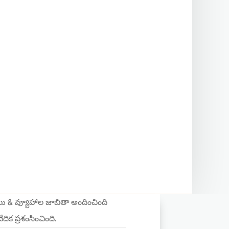
ఠాలు & వ్యూహాల జాబితా అందించింది
దిక ప్రశంసించింది.