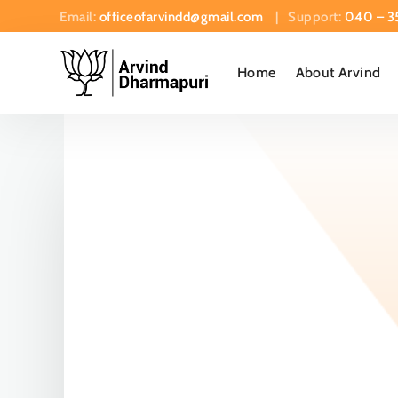
Email:
officeofarvindd@gmail.com
| Support:
040 – 3
Home
About Arvind