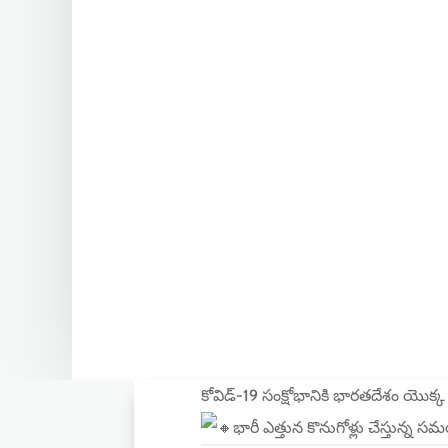
కోవిడ్-19 సంక్షోభానికి భారతదేశం యొ
భారీ ఎత్తున కొనుగోళ్లు చేస్తున