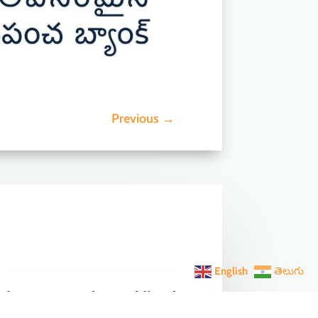
Previous
→
English
తెలుగు
ndia Becomes the World’s 5th