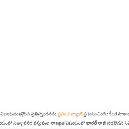
క్క విజయవంతమైన ప్రతిస్పందనను
ప్రపంచ బ్యాంక్
ప్రశంసించింది : కీలక పా
్న సమయంలో నిత్యావసర వస్తువుల నాణ్యత విషయంలో
భారత్
రాజీ పడలేదని నివే