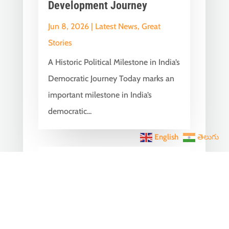
Development Journey
Jun 8, 2026
|
Latest News
,
Great
Stories
A Historic Political Milestone in India’s
Democratic Journey Today marks an
important milestone in India’s
democratic...
English
తెలుగు
India Becomes the World’s
5th Largest Digital Economy
Under PM Modi, Says SIDE
2026 Report