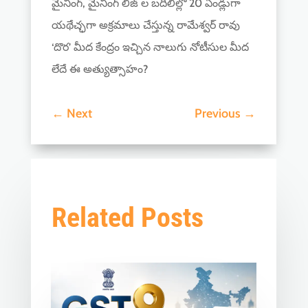
మైనింగ్, మైనింగ్ లీజ్ ల బదిలీల్లో 20 ఏండ్లుగా
యథేచ్ఛగా అక్రమాలు చేస్తున్న రామేశ్వర్ రావు
‘దొర’ మీద కేంద్రం ఇచ్చిన నాలుగు నోటీసుల మీద
లేదే ఈ అత్యుత్సాహం?
←
Next
Previous
→
Related Posts