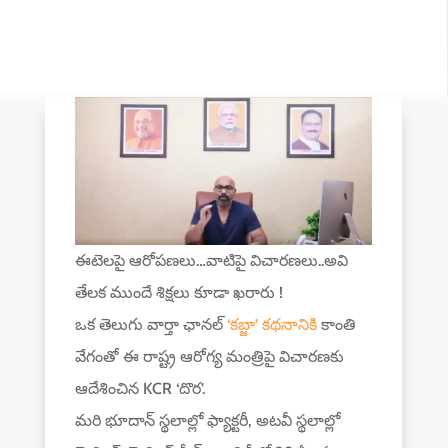
ఈటెలపై ఆరోపణలు…వాటిపై విచారణలు..అవి
తేలక ముందే శిక్షలు కూడా ఖరారు !
ఒక తెలుగు వార్తా ఛానల్
‘కబ్జా’ కథనానికి
కాంతి
వేగంతో ఈ రాష్ట్ర ఆరోగ్య మంత్రిపై విచారణకు
ఆదేశించిన KCR ‘దొర’.
మరి భూదాన్ స్థలాల్లో ఫ్యాక్టరీ, అటవీ స్థలాల్లో