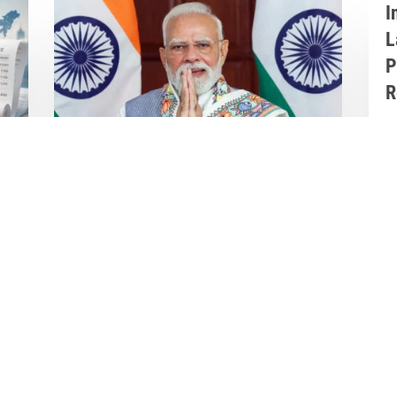
I
L
P
R
J
I
D
From New India to Viksit
In
Bharat: How PM Narendra
Modi’s Leadership Transformed
India’s Development Journey
Jun 8, 2026
|
Latest News
,
Great Stories
A Historic Political Milestone in India’s
nt
Democratic Journey Today marks an