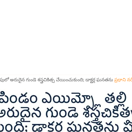
ులో అరుదైన గుండె శస్త్రచికిత్స చేయించుకుంది; డాక్టర్ల ఘనతను
ప్రధాని న