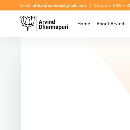
Email:
officeofarvindd@gmail.com
| Support:
040 – 3
Home
About Arvind