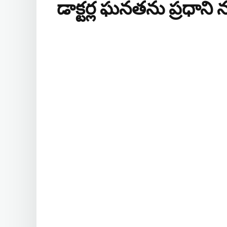
డాక్టర్ల ఘనతను ప్రధాని