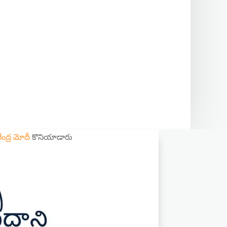
రేంద్ర మోదీ
కొనియాడారు