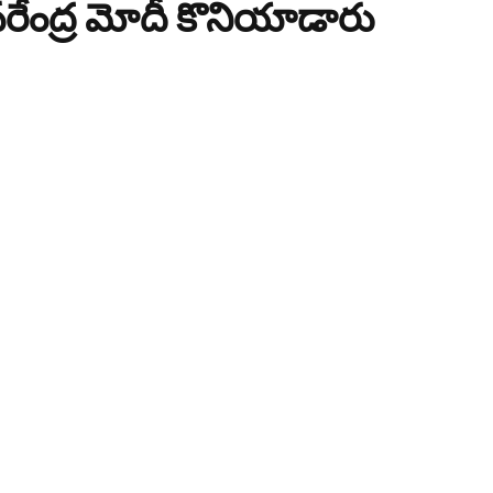
 నరేంద్ర మోదీ కొనియాడారు