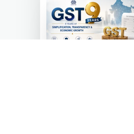
GST at 9 Years: How the Modi
Government’s GST Reform
Unified India’s Economy and
Powered Growth
Jul 2, 2026
|
Inspirational Stories
,
Latest
News
Nine Years of GST: The Modi Governme