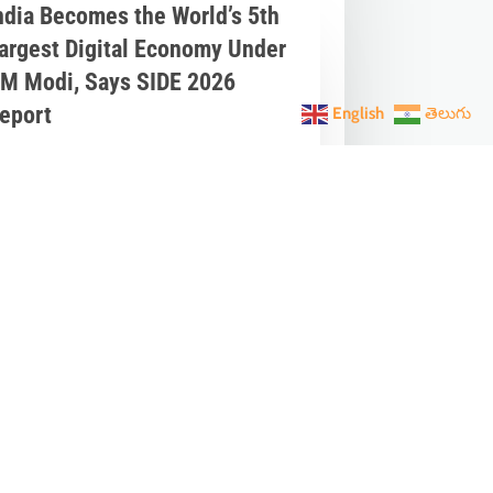
ndia Becomes the World’s 5th
argest Digital Economy Under
M Modi, Says SIDE 2026
eport
English
తెలుగు
un 3, 2026
|
Latest News
,
India News
ndia Becomes the World's 5th Largest
igital Economy: The Dream of Digital
dia Is Turning Into Reality Under PM...