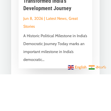
Transformed India’s
Development Journey
Jun 8, 2026
|
Latest News
,
Great
Stories
A Historic Political Milestone in India’s
Democratic Journey Today marks an
important milestone in India’s
democratic...
English
తెలుగు
India Becomes the World’s
5th Largest Digital Economy
Under PM Modi, Says SIDE
2026 Report