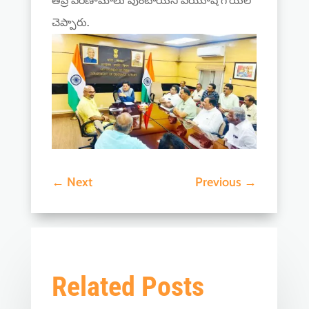
తీవ్ర పరిణామాలు వుంటాయని పీయూష్ గోయల్
చెప్పారు.
←
Next
Previous
→
Related Posts