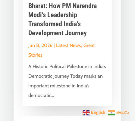
Bharat: How PM Narendra
Modi’s Leadership
Transformed India’s
Development Journey
Jun 8, 2026
|
Latest News
,
Great
Stories
A Historic Political Milestone in India’s
Democratic Journey Today marks an
important milestone in India’s
democratic...
English
తెలుగు
India Becomes the World’s