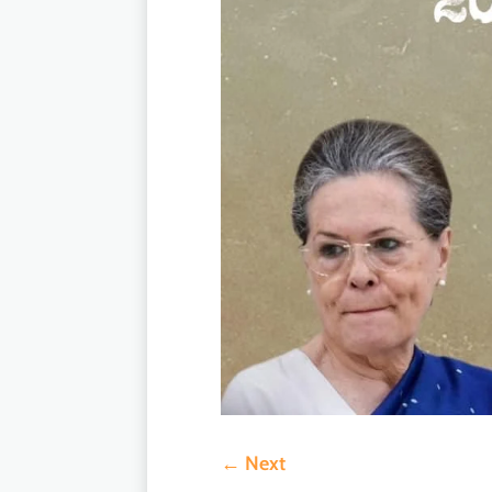
←
Next