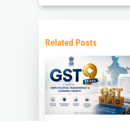
Related Posts
GST at 9 Years: How the Modi