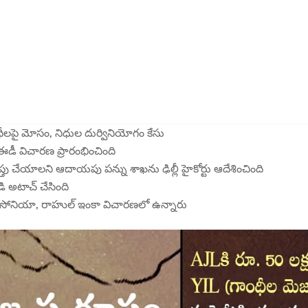
ీలపై మోసం, నిధుల దుర్వినియోగం కేసు
ఈడీ విచారణ ప్రారంభించింది
్తు చేయాలని ఆదాయపు పన్ను శాఖను ఢిల్లీ హైకోర్టు ఆదేశించింది
డి అటాచ్ చేసింది
ి. సోనియా, రాహుల్ ఇంకా విచారణలో ఉన్నారు