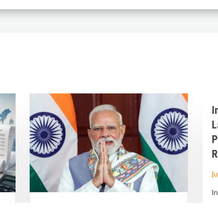
I
L
P
R
J
I
D
From New India to Viksit