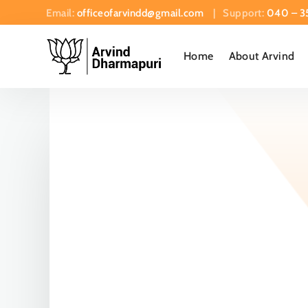
Email:
officeofarvindd@gmail.com
| Support:
040 – 3
Home
About Arvind