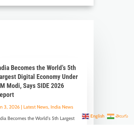
ndia Becomes the World’s 5th
argest Digital Economy Under
M Modi, Says SIDE 2026
eport
un 3, 2026
|
Latest News
,
India News
English
తెలుగు
ndia Becomes the World's 5th Largest
igital Economy: The Dream of Digital