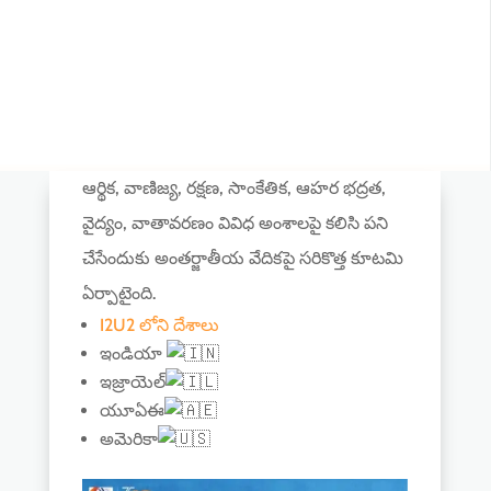
ఆర్థిక, వాణిజ్య, రక్షణ, సాంకేతిక, ఆహర భద్రత,
వైద్యం, వాతావరణం వివిధ అంశాలపై కలిసి పని
చేసేందుకు అంతర్జాతీయ వేదికపై సరికొత్త కూటమి
ఏర్పాటైంది.
I2U2 లోని దేశాలు
ఇండియా
ఇజ్రాయెల్
యూఏఈ
అమెరికా