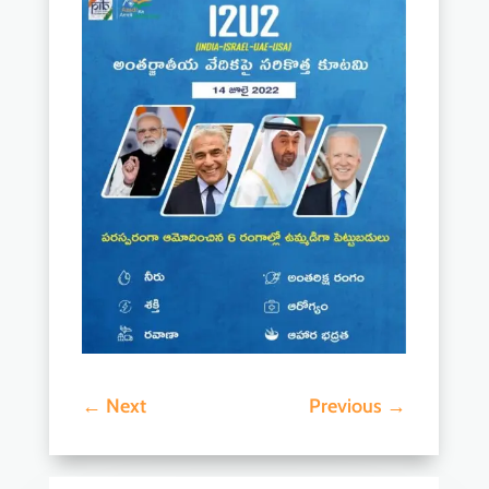
←
Next
Previous
→