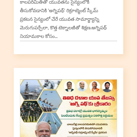
కాలపరిమితితో యువతను సైన్యంలోకి
తీసుకోవడానికి 'అగ్నిపథ్' రిక్రూట్మెంట్ స్కీమ్
ప్రకటన సైన్యంలో చేరే యువత సామార్థ్యాన్ని
మెరుగుపర్చేలా, కొత్త టెక్నాలజీతో శిక్షణ.అగ్నిపథ్
నియామకాల కోసం...