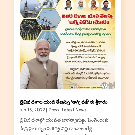
త్రివిధ దళాల యువ తేజస్సు ‘అగ్ని పథ్’ కు శ్రీకారం
Jun 15, 2022
|
Press
,
Latest News
త్రివిధ దళాల్లో యువత భాగస్వామ్యం పెంచేందుకు
కేంద్ర ప్రభుత్వం సరికొత్త నిర్ణయంనాలుగేళ్ల