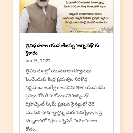
త్రివిధ దళాల యువ తేజస్సు ‘అగ్ని పథ్’ కు
శ్రీకారం
Jun 15, 2022
త్రివిధ దళాల్లో యువత భాగస్వామ్యం
పెంచేందుకు కేంద్ర ప్రభుత్వం సరికొత్త
నిర్ణయంనాలుగేళ్ల కాలపరిమితితో యువతను
సైన్యంలోకి తీసుకోవడానికి 'అగ్నిపథ్'
రిక్రూట్మెంట్ స్కీమ్ ప్రకటన సైన్యంలో చేరే
యువత సామార్థ్యాన్ని మెరుగుపర్చేలా, కొత్త
టెక్నాలజీతో శిక్షణ.అగ్నిపథ్ నియామకాల
కోసం...