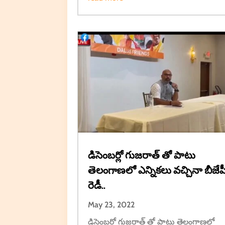
డిసెంబర్లో గుజరాత్ తో పాటు
తెలంగాణలో ఎన్నికలు వచ్చినా బీజేప
రెడీ..
May 23, 2022
డిసెంబర్లో గుజరాత్ తో పాటు తెలంగాణలో