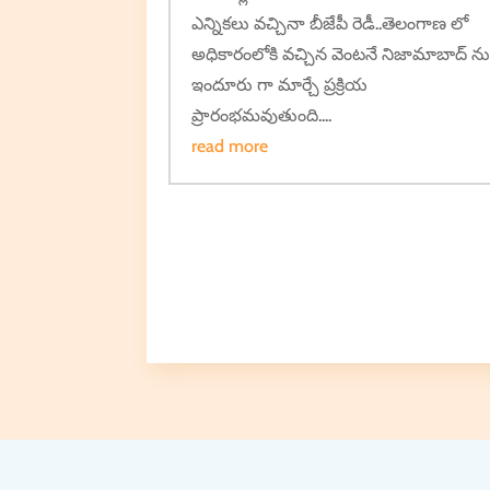
ఎన్నికలు వచ్చినా బీజేపీ రెడీ..తెలంగాణ లో
అధికారంలోకి వచ్చిన వెంటనే నిజామాబాద్ న
ఇందూరు గా మార్చే ప్రక్రియ
ప్రారంభమవుతుంది....
read more