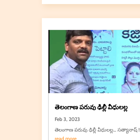
తెలంగాణ పరువు ఢిల్లీ వీధులల్ల
Feb 3, 2023
తెలంగాణ పరువు ఢిల్లీ వీధులల్ల… సత్యానాష్ !
read more