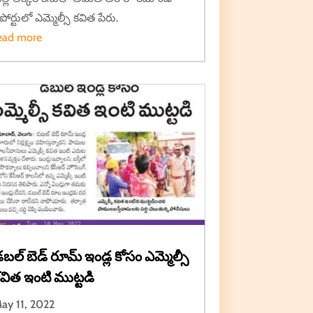
ిపోర్టులో ఎమ్మెల్సీ కవిత పేరు.
ead more
బల్ బెడ్ రూమ్ ఇండ్ల కోసం ఎమ్మెల్సీ
విత ఇంటి ముట్టడి
ay 11, 2022