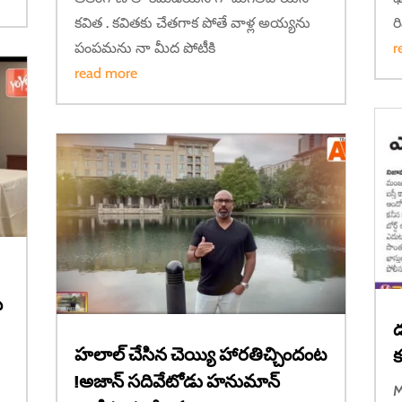
కవిత . కవితకు చేతగాక పోతే వాళ్ల అయ్యను
ర
పంపమను నా మీద పోటీకి
r
read more
ీ
డ
హలాల్ చేసిన చెయ్యి హారతిచ్చిందంట
క
!అజాన్ సదివేటోడు హనుమాన్
M