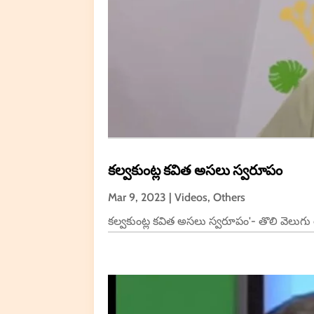
కల్వకుంట్ల కవిత అసలు స్వరూపం
Mar 9, 2023
|
Videos
,
Others
కల్వకుంట్ల కవిత అసలు స్వరూపం'- తొలి వెలుగు 