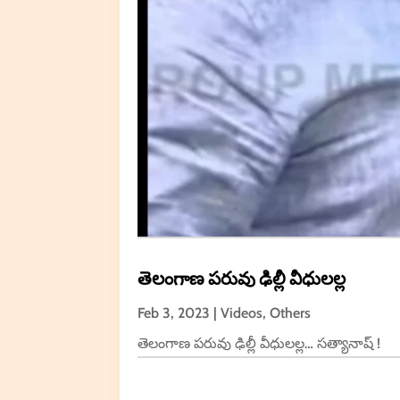
తెలంగాణ పరువు ఢిల్లీ వీధులల్ల
Feb 3, 2023
|
Videos
,
Others
తెలంగాణ పరువు ఢిల్లీ వీధులల్ల… సత్యానాష్ !