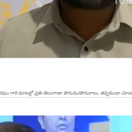
రఘు గారి మాటల్లో..ప్రతి తెలంగాణా పౌరుడు/పౌరురాలు, తప్పకుండా చూడాల