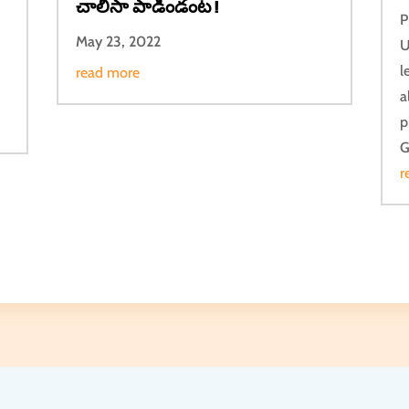
చాలీసా పాడిండంట !
P
May 23, 2022
ు
U
l
read more
a
p
G
r