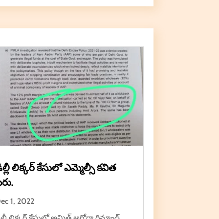
ిల్లీ లిక్కర్ కేసులో ఎమ్మెల్సీ కవిత
ేరు.
ec 1, 2022
ిల్లీ లిక్కర్ కేసులో అమిత్ అరోరా రిమాండ్