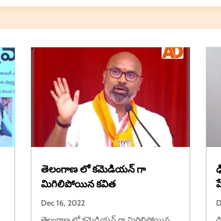
తెలంగాణ లో కమెడియన్ గా
ఢ
మిగిలిపోయిన కవిత
ప
Dec 16, 2022
D
తెలంగాణ లో కమెడియన్ గా మిగిలిపోయిన
ఢ