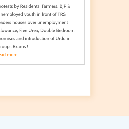
rotests by Residents, Farmers, BJP &
nemployed youth in front of TRS
eaders houses over unemployment
llowance, Free Urea, Double Bedroom
romises and introduction of Urdu in
roups Exams !
ead more