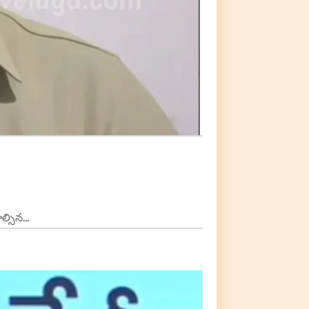
్సిన...