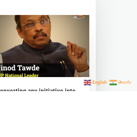
English
తెలుగు
onverting any initiative into
𝗮𝗻 𝗔𝗻𝗱𝗼𝗹𝗮𝗻 through 𝗝𝗮𝗻
𝗵𝗮𝗴𝗶𝗱𝗮𝗿𝗶 is the hallmark of
odi’s governance.
ar 28, 2023
|
Videos
,
Others