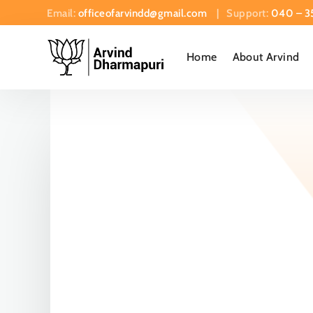
Email:
officeofarvindd@gmail.com
| Support:
040 – 3
Home
About Arvind