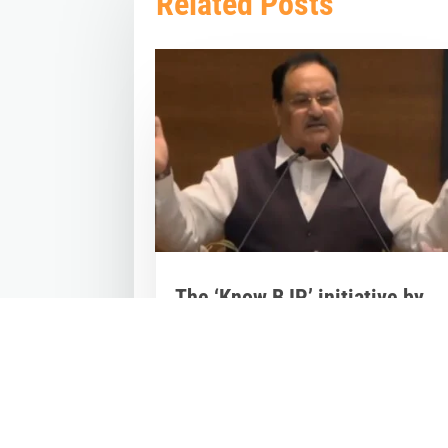
Related Posts
The ‘Know BJP’ initiative by
BJP Videsh Vibhag
Mar 29, 2023
|
Videos
,
Others
The 'Know BJP' initiative by BJP Videsh
Vibhag was today lauded by BJP Nation