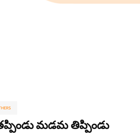
THERS
తప్పిండు మడమ తిప్పిండు