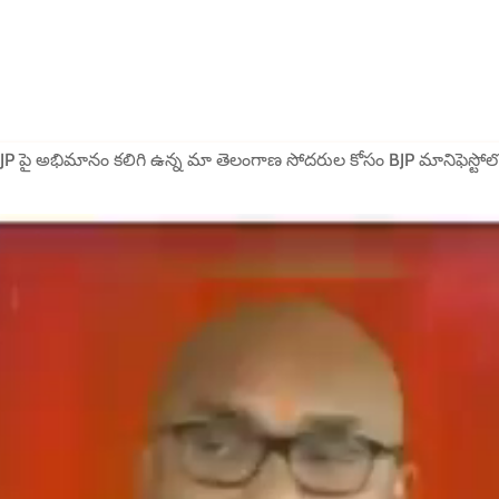
BJP పై అభిమానం కలిగి ఉన్న మా తెలంగాణ సోదరుల కోసం BJP మానిఫెస్టోలో అతి