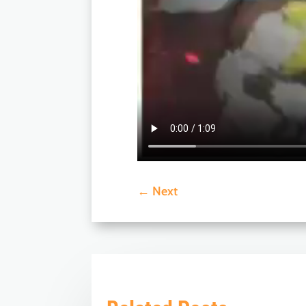
←
Next