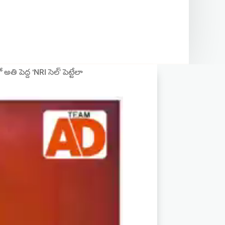
 పెద్ద ‘NRI సెల్’ పెట్టేలా