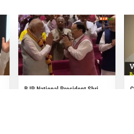
BJP National President Shri
C
J.P. Nadda felicitates PM Shri

Narendra Modi

M
Mar 28, 2023
|
Videos
,
Others
M
BJP National President Shri J.P. Nadda
al