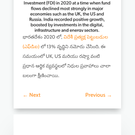
భారతదేశం 2020 లో,
విదేశీ ప్రత్యక్ష పెట్టుబడుల
(ఎఫ్‌డిఐ)
లో 13% వృద్ధిని నమోదు చేసింది. ఈ
సమయంలో UK, US మరియు రష్యా వంటి
ప్రధాన ఆర్థిక వ్యవస్థలలో నిధుల ప్రవాహాలు చాలా
బలంగా క్షీణించాయి.
←
Next
Previous
→