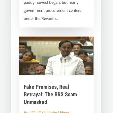
paddy harvest began, but many
government procurement centers
under the Revanth...
Fake Promises, Real
Betrayal: The BRS Scam
Unmasked
Apr 27, 2025
|
Latest News
,