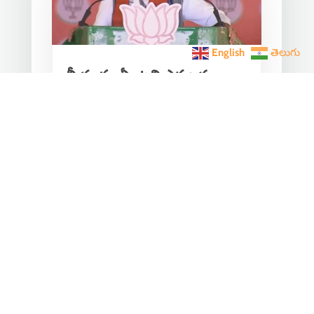
English
తెలుగు
నీ మతం ఏంటని ఎప్పుడూ
అడగలేదు..
Apr 30, 2024
|
Press
,
India News
,
Latest News
,
press
నీ మతం ఏమిటని ఎన్నడూ అడగలేదు…
I.N.D.I కూటమి మోడల్‌ 'తుష్టీకరణ' అంటే
ఓట్ల కోసం ఓ వర్గానికి బుజ్జగింపులు! బిజెపి
మోడల్ '...
« Older Entries