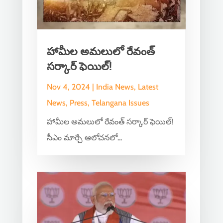
హామీల అమలులో రేవంత్
సర్కార్ ఫెయిల్!
Nov 4, 2024
|
India News
,
Latest
News
,
Press
,
Telangana Issues
హామీల అమలులో రేవంత్ సర్కార్ ఫెయిల్!
సీఎం మార్చే ఆలోచనలో...