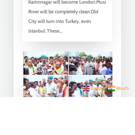
Karimnagar will become London.Musi
River will be completely clean.Old
City will turn into Turkey, even
Istanbul. These...
English
తెలుగు
Arvind Dharmapuri Inspects
Hailstorm-Affected Crops in
Kojan Kothur