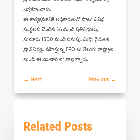
నిర్వహించారు.
ఈ కార్యక్రమానికి అధికారులతో పాటు వివిధ
సంస్థలకు చెందిన 36 మంది ప్రతినిధులు,
సుమారు 1500 మంది పసుపు, మిర్చి రైతులకీ
ప్రాతినిధ్యం వహిస్తున్న FPO లు తెలుగు రాష్ట్రాల
నుండి ఈ వెబినార్ లో పాల్గొన్నారు.
←
Next
Previous
→
Related Posts