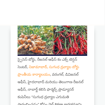
స్పైసెస్ బోర్డు, రీజనల్ ఆఫీస్ కం ఎక్స్ టెన్షన్
సెంటర్,
నిజామాబాద్, సుగంధ ద్రవ్యాల బోర్డు
ప్రాంతీయ కార్యాలయం
, వరంగల్, డివిజనల్
ఆఫీస్, హైదరాబాద్ మరియు తెలంగాణ రీజనల్
ఆఫీస్, నాబార్డ్ కలిసి ఫార్మర్స్ ప్రొడ్యూసర్
కంపెనీలు “సుగంధ ద్రవ్యాల ఎగుమతి
ప్రారంభించడం” కోసం వెబ్ శిక్షణా కార్యక్రమాన్ని