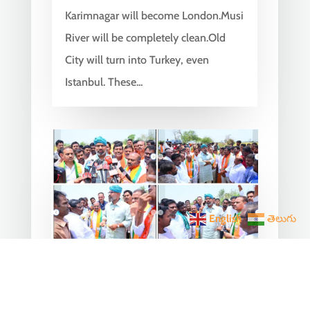
Karimnagar will become London.Musi
River will be completely clean.Old
City will turn into Turkey, even
Istanbul. These...
English
తెలుగు
Arvind Dharmapuri Inspects
Hailstorm-Affected Crops in