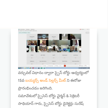
వర్చువల్ విధానం ద్వారా స్పైస్ బోర్డు ఆధ్వర్యంలో
15వ
బయ్యర్స్ అండ్ సెల్లర్స్ మీట్
ని ఈరోజు
ప్రారంభించడం జరిగింది.
సమావేశంలో స్పైసెస్ బోర్డు ఛైర్మన్ & సెక్రెటరీ
సాథియాన్ గారు, స్పైసెస్ బోర్డు డైరెక్టర్లు సురేష్