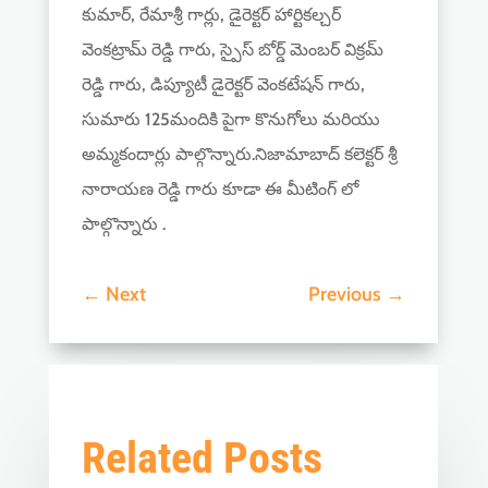
కుమార్, రేమాశ్రీ గార్లు, డైరెక్టర్ హార్టికల్చర్
వెంకట్రామ్ రెడ్డి గారు, స్పైస్ బోర్డ్ మెంబర్ విక్రమ్
రెడ్డి గారు, డిప్యూటీ డైరెక్టర్ వెంకటేషన్ గారు,
సుమారు 125మందికి పైగా కొనుగోలు మరియు
అమ్మకందార్లు పాల్గొన్నారు.నిజామాబాద్ కలెక్టర్ శ్రీ
నారాయణ రెడ్డి గారు కూడా ఈ మీటింగ్ లో
పాల్గొన్నారు .
←
Next
Previous
→
Related Posts