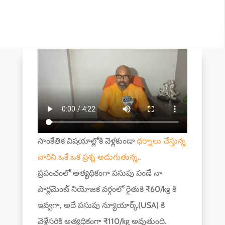
సాంకేతిక విషయాల్లోకి వెళ్లకుండా
ధర్నాలు చేస్తున్న
వారిని ఒకే ఒక ప్రశ్న అడుగుతున్న..
ప్రపంచంలో అత్యధికంగా పసుపు పండే నా
పార్లమెంట్ నియోజక వర్గంలో రైతుకి ₹60/kg కి
ఇవ్వగా, అదే పసుపు న్యూయార్క్(USA) కి
వెళ్లేసరికి అత్యధికంగా ₹110/kg అవుతుంది.