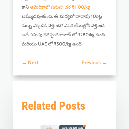
కానీ
అమెరికాలో పసుపు ధర ₹1100/kg
అమ్ముడవుతుంది. ఈ మధ్యలో దాదాపు 10రెట్ల
డబ్బు ఎక్కడికి వెళ్తుంది? ఎవరి జేబుల్లోకి వెళ్తుంది.
అదే పసుపు ధర హైదరాబాద్ లో ₹280/kg ఉంది
మరియు UAE లో ₹500/kg ఉంది.
←
Next
Previous
→
Related Posts