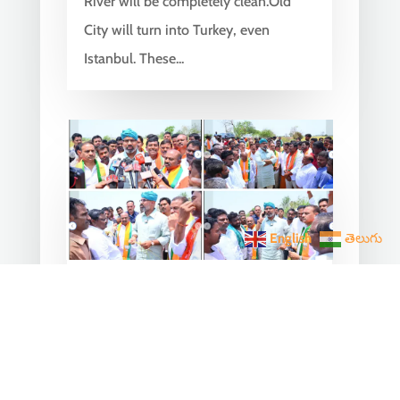
River will be completely clean.Old
City will turn into Turkey, even
Istanbul. These...
English
తెలుగు
Arvind Dharmapuri Inspects
Hailstorm-Affected Crops in
Kojan Kothur
Apr 21, 2025
|
Telangana News
,
Latest