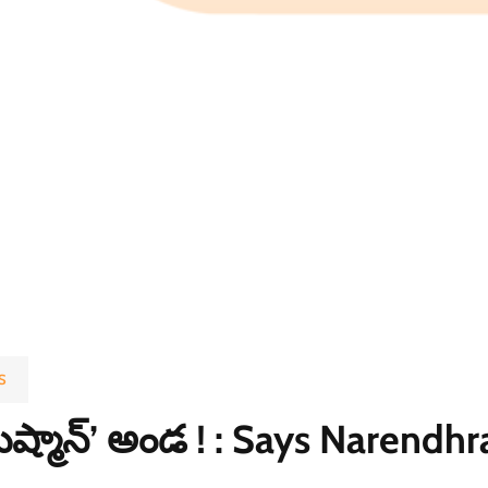
S
యుష్మాన్’ అండ ! : Says Narendh