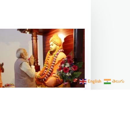
English
తెలుగు
rom Chicago 1893 to the
lobal Stage 2025: Two
arendra One Vishwaguru
ream