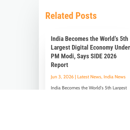
Related Posts
India Becomes the World’s 5th
Largest Digital Economy Unde
PM Modi, Says SIDE 2026
Report
Jun 3, 2026
|
Latest News
,
India News
India Becomes the World's 5th Largest
Digital Economy: The Dream of Digital
India Is Turning Into Reality Under PM...