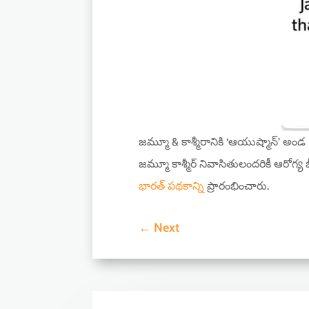
జమ్మూ & కాశ్మీరానికి ‘ఆయుష్మాన్’ అండ 
జమ్మూ కాశ్మీర్ నివాసితులందరికీ ఆరోగ్య బ
భారత్ పథకాన్ని
ప్రారంభించారు.
←
Next