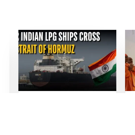
r
Strait of Hormuz and the Power
F
of the Indian Flag Under PM
G
Modi
N
D
Mar 20, 2026
|
India News
,
Latest News