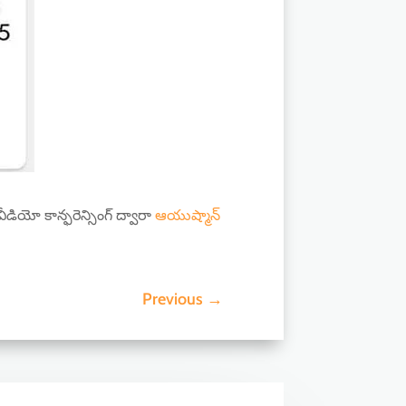
వీడియో కాన్ఫరెన్సింగ్ ద్వారా
ఆయుష్మాన్
Previous
→