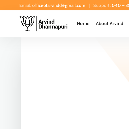
Email:
officeofarvindd@gmail.com
| Support:
040 – 3
Home
About Arvind