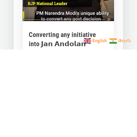
Converting any initiative
English
తెలుగు
into 𝗝𝗮𝗻 𝗔𝗻𝗱𝗼𝗹𝗮𝗻
through 𝗝𝗮𝗻 𝗕𝗵𝗮𝗴𝗶𝗱𝗮𝗿𝗶
is the hallmark of Modi’s
governance.
Mar 28, 2023
|
Videos
,
Others
Converting any initiative into 𝗝𝗮𝗻
𝗔𝗻𝗱𝗼𝗹𝗮𝗻 through 𝗝𝗮𝗻 𝗕𝗵𝗮𝗴𝗶𝗱𝗮𝗿𝗶
is the hallmark of Modi’s
governance.In one such...