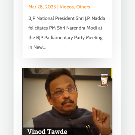
Mar 28, 2023
|
Videos
,
Others
BJP National President Shri J.P. Nadda
felicitates PM Shri Narendra Modi at
the BJP Parliamentary Party Meeting
in New...