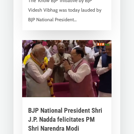
The 'Know BJP' initiative by BJP
Videsh Vibhag was today lauded by
BJP National President...
BJP National President Shri
J.P. Nadda felicitates PM
Shri Narendra Modi