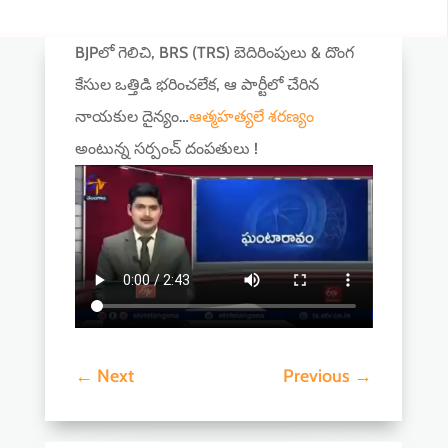
BJPలో గెలిచి, BRS (TRS) బెదిరింపులు & దొంగ
కేసుల ఒత్తిడి భరించలేక, ఆ పార్టీలో చేరిన
నాయకుల దైన్యం…
ఆత్మహత్యలే శరణ్యం
అంటున్న సర్పంచ్ దంపతులు !
←
Next
Previous
→